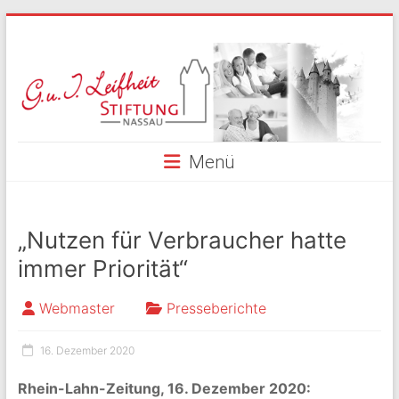
Skip
to
G.
content
und
I.
Leifheit
Menü
Stiftung
Nassau
„Nutzen für Verbraucher hatte
immer Priorität“
Webmaster
Presseberichte
16. Dezember 2020
Rhein-Lahn-Zeitung, 16. Dezember 2020: