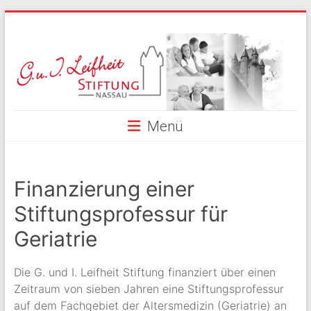
Skip
to
G.
content
und
I.
Leifheit
Menü
Stiftung
Nassau
Finanzierung einer
Stiftungsprofessur für
Geriatrie
Die G. und I. Leifheit Stiftung finanziert über einen
Zeitraum von sieben Jahren eine Stiftungsprofessur
auf dem Fachgebiet der Altersmedizin (Geriatrie) an