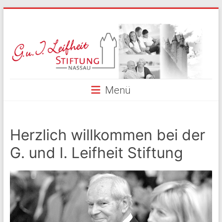
Skip
to
G.
content
und
I.
Leifheit
Menü
Stiftung
Nassau
Herzlich willkommen bei der
G. und I. Leifheit Stiftung