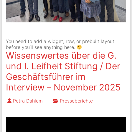
You need to add a widget, row, or prebuilt layout
before you’ll see anything here.
Wissenswertes über die G.
und I. Leifheit Stiftung / Der
Geschäftsführer im
Interview – November 2025
Petra Dahlem
Presseberichte