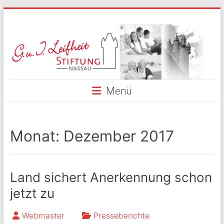
Skip
to
G.
content
und
I.
Leifheit
Menü
Stiftung
Nassau
Monat:
Dezember 2017
Land sichert Anerkennung schon
jetzt zu
Webmaster
Presseberichte