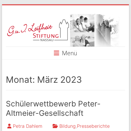
Skip
to
G.
content
und
I.
Leifheit
Menü
Stiftung
Nassau
Monat:
März 2023
Schülerwettbewerb Peter-
Altmeier-Gesellschaft
Petra Dahlem
Bildung
,
Presseberichte