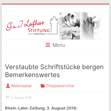
Skip
to
G.
content
und
I.
Leifheit
Menü
Stiftung
Nassau
Verstaubte Schriftstücke bergen
Bemerkenswertes
Webmaster
Presseberichte
3. August 2016
Rhein-Lahn-Zeitung, 3. August 2016: