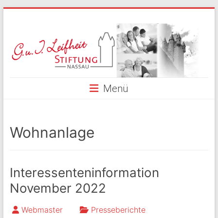
Skip
to
G.
content
und
I.
Leifheit
Menü
Stiftung
Nassau
Wohnanlage
Interessenteninformation
November 2022
Webmaster
Presseberichte