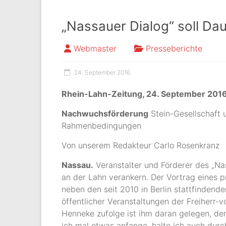
„Nassauer Dialog“ soll D
Webmaster
Presseberichte
24. September 2016
Rhein-Lahn-Zeitung, 24. September 2016
Nachwuchsförderung
Stein-Gesellschaft u
Rahmenbedingungen
Von unserem Redakteur Carlo Rosenkranz
Nassau.
Veranstalter und Förderer des „Na
an der Lahn verankern. Der Vortrag eines p
neben den seit 2010 in Berlin stattfindend
öffentlicher Veranstaltungen der Freiherr-
Henneke zufolge ist ihm daran gelegen, den
ich mal etwas anfange, halte ich auch durch