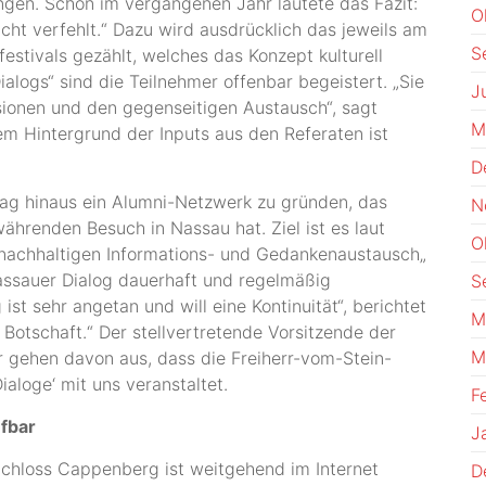
gen. Schon im vergangenen Jahr lautete das Fazit:
O
cht verfehlt.“ Dazu wird ausdrücklich das jeweils am
S
stivals gezählt, welches das Konzept kulturell
alogs“ sind die Teilnehmer offenbar begeistert. „Sie
J
ionen und den gegenseitigen Austausch“, sagt
M
em Hintergrund der Inputs aus den Referaten ist
D
ag hinaus ein Alumni-Netzwerk zu gründen, das
N
hrenden Besuch in Nassau hat. Ziel ist es laut
O
 nachhaltigen Informations- und Gedankenaustausch„
 Nassauer Dialog dauerhaft und regelmäßig
S
g ist sehr angetan und will eine Kontinuität“, berichtet
M
e Botschaft.“ Der stellvertretende Vorsitzende der
M
ir gehen davon aus, dass die Freiherr-vom-Stein-
ialoge‘ mit uns veranstaltet.
F
ufbar
J
Schloss Cappenberg ist weitgehend im Internet
D