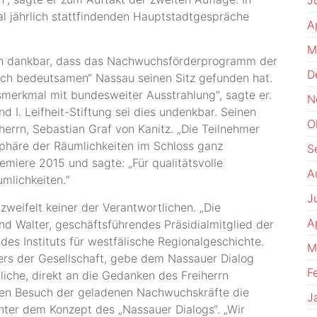
J
al jährlich stattfindenden Hauptstadtgespräche
A
M
ich dankbar, dass das Nachwuchsförderprogramm der
D
risch bedeutsamen“ Nassau seinen Sitz gefunden hat.
ngsmerkmal mit bundesweiter Ausstrahlung“, sagte er.
N
d I. Leifheit-Stiftung sei dies undenkbar. Seinen
O
herrn, Sebastian Graf von Kanitz. „Die Teilnehmer
häre der Räumlichkeiten im Schloss ganz
S
miere 2015 und sagte: „Für qualitätsvolle
A
mlichkeiten.“
J
weifelt keiner der Verantwortlichen. „Die
A
rnd Walter, geschäftsführendes Präsidialmitglied der
des Instituts für westfälische Regionalgeschichte.
M
rs der Gesellschaft, gebe dem Nassauer Dialog
F
liche, direkt an die Gedanken des Freiherrn
 den Besuch der geladenen Nachwuchskräfte die
J
nter dem Konzept des „Nassauer Dialogs“. „Wir