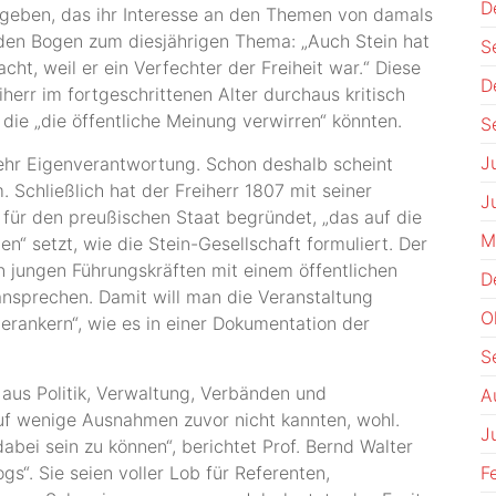
D
 geben, das ihr Interesse an den Themen von damals
 den Bogen zum diesjährigen Thema: „Auch Stein hat
S
ht, weil er ein Verfechter der Freiheit war.“ Diese
D
iherr im fortgeschrittenen Alter durchaus kritisch
die „die öffentliche Meinung verwirren“ könnten.
S
J
mehr Eigenverantwortung. Schon deshalb scheint
 Schließlich hat der Freiherr 1807 mit seiner
J
ür den preußischen Staat begründet, „das auf die
M
en“ setzt, wie die Stein-Gesellschaft formuliert. Der
n jungen Führungskräften mit einem öffentlichen
D
nsprechen. Damit will man die Veranstaltung
O
erankern“, wie es in einer Dokumentation der
S
 aus Politik, Verwaltung, Verbänden und
A
uf wenige Ausnahmen zuvor nicht kannten, wohl.
J
dabei sein zu können“, berichtet Prof. Bernd Walter
s“. Sie seien voller Lob für Referenten,
F