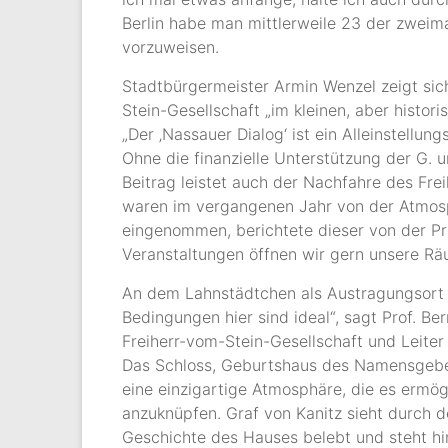
Berlin habe man mittlerweile 23 der zweim
vorzuweisen.
Stadtbürgermeister Armin Wenzel zeigt s
Stein-Gesellschaft „im kleinen, aber histo
„Der ‚Nassauer Dialog‘ ist ein Alleinstellu
Ohne die finanzielle Unterstützung der G. un
Beitrag leistet auch der Nachfahre des Frei
waren im vergangenen Jahr von der Atmosp
eingenommen, berichtete dieser von der Pre
Veranstaltungen öffnen wir gern unsere Räu
An dem Lahnstädtchen als Austragungsort z
Bedingungen hier sind ideal“, sagt Prof. Be
Freiherr-vom-Stein-Gesellschaft und Leiter 
Das Schloss, Geburtshaus des Namensgebe
eine einzigartige Atmosphäre, die es ermög
anzuknüpfen. Graf von Kanitz sieht durch
Geschichte des Hauses belebt und steht hi