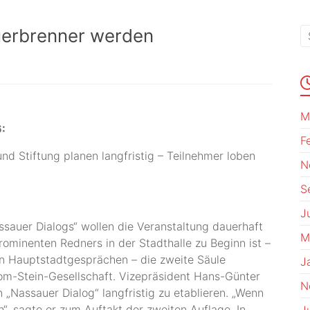
auerbrenner werden
M
:
F
nd Stiftung planen langfristig – Teilnehmer loben
N
S
J
ssauer Dialogs“ wollen die Veranstaltung dauerhaft
M
rominenten Redners in der Stadthalle zu Beginn ist –
en Hauptstadtgesprächen – die zweite Säule
J
vom-Stein-Gesellschaft. Vizepräsident Hans-Günter
N
 „Nassauer Dialog“ langfristig zu etablieren. „Wenn
“, sagte er zum Auftakt der zweiten Auflage. In