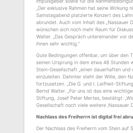
Impulsgeber sowie für die Rahmenbedingun
„Der exklusive Rahmen hat seine Wirkung ni
Samstagabend platzierte Konzert des Lahnfe
abrundet. Auch vom Inhalt des „Nassauer Di
wünschen sich noch mehr Raum für Diskuss
Walter. „Das Gespräch untereinander vor d
ihnen sehr wichtig.“
Gute Bedingungen offenbar, um über den T
seinen Ursprung in dem etwa 48 Stunden wä
Stein-Gesellschaft „einen dauerhaften und
einzuleiten. Dahinter steht der Wille, den
fortzusetzen. „Die G. und I. Leifheit-Stiftun
Bernd Walter. „Für uns ist das eine wichtig
Stiftung, Josef Peter Mertes, bestätigt: „W
Gesellschaft noch viele weitere ‚Nassauer D
Nachlass des Freiherrn ist digital frei abr
Der Nachlass des Freiherrn vom Stein auf 