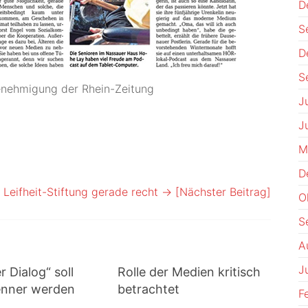
D
S
D
S
Genehmigung der Rhein-Zeitung
J
J
M
D
Leifheit-Stiftung gerade recht
→ [Nächster Beitrag]
O
S
A
J
 Dialog“ soll
Rolle der Medien kritisch
enner werden
betrachtet
F