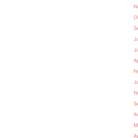
N
O
S
J
J
A
F
J
N
S
A
M
A