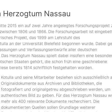
m Herzogtum Nassau
t Mitte 2015 ein auf zwei Jahre angelegtes Forschungsprojekt
ischen 1806 und 1866. Die Forschungsarbeit ist eingebett
orisches Projekt, das 1999 am Lehrstuhl des
otulla an der Universität Bielefeld begonnen wurde. Dabei g
fassungen und Verfassungsentwürfe aller deutschen
8. Das Herzogtum Nassau spielt dabei insofern eine besonde
eutschen Staaten gehört, die schon früh eine geschriebene
ese bereits 1814 schriftlich festgehalten worden.
Kotulla und seine Mitarbeiter beziehen sich ausschließlich 
Originaldokumente aus Archiven und Bibliotheken, die
fotografiert und originalgetreu abgeschrieben werden, um 
authentisches Bild zu geben. Für das Herzogtum Nassau w
mehr als 400 relevante Dokumente recherchiert. Die
dokumentierten Quellen sollen Grundlage weiterer