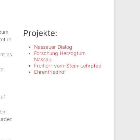
Projekte:
 zum
et in
Nassauer Dialog
Forschung Herzogtum
eht es
Nassau
Freiherr-vom-Stein-Lehrpfad
re
Ehrenfriedhof
auf
ein
urden