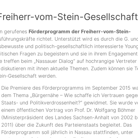
Freiherr-vom-Stein-Gesellschaft
en gerufenes
Förderprogramm der Freiherr-vom-Stein-
ührungskräfte richtet. Unterstützt wird es durch die G. und
gsbewusste und politisch-gesellschaftlich interessierte Youn
olitischen Fragen zu begeistern und sie in ihrem Engagement
 treffen beim „Nassauer Dialog“ auf hochrangige Vertreter
 diskutieren mit ihnen aktuelle Themen. Zudem können sie Te
ein-Gesellschaft werden.
Die Premiere des Förderprogramms im September 2015 w
dem Thema „Bürgernähe – Wie schaffe ich Vertrauen gege
Staats- und Politikverdrossenheit?“ gewidmet. Sie wurde v
einem öffentlichen Vortrag von Prof. Dr. Wolfgang Böhmer
(Ministerpräsident des Landes Sachsen-Anhalt von 2002 b
2011) über die Zukunft des Parteienstaats begleitet. Das
Förderprogramm soll jährlich in Nassau stattfinden, unter