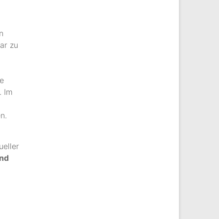
n
ar zu
se
. Im
n.
ueller
und