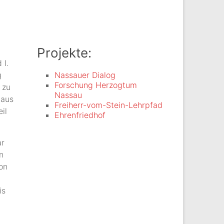
Projekte:
 I.
g
Nassauer Dialog
Forschung Herzogtum
 zu
Nassau
 aus
Freiherr-vom-Stein-Lehrpfad
il
Ehrenfriedhof
ar
n
on
is